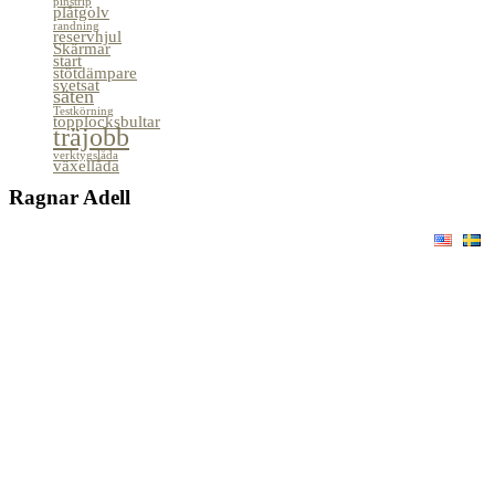
pinstrip
plåtgolv
randning
reservhjul
Skärmar
start
stötdämpare
svetsat
säten
Testkörning
topplocksbultar
träjobb
verktygslåda
växellåda
Ragnar Adell