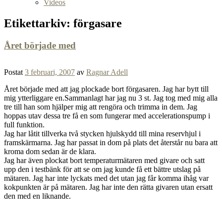
Videos
Etikettarkiv:
förgasare
Året började med
Postat
3 februari, 2007
av
Ragnar Adell
Året började med att jag plockade bort förgasaren. Jag har bytt till
mig ytterliggare en.Sammanlagt har jag nu 3 st. Jag tog med mig alla
tre till han som hjälper mig att rengöra och trimma in dem. Jag
hoppas utav dessa tre få en som fungerar med accelerationspump i
full funktion.
Jag har låtit tillverka två stycken hjulskydd till mina reservhjul i
framskärmarna. Jag har passat in dom på plats det återstår nu bara att
kroma dom sedan är de klara.
Jag har även plockat bort temperaturmätaren med givare och satt
upp den i testbänk för att se om jag kunde få ett bättre utslag på
mätaren. Jag har inte lyckats med det utan jag får komma ihåg var
kokpunkten är på mätaren. Jag har inte den rätta givaren utan ersatt
den med en liknande.