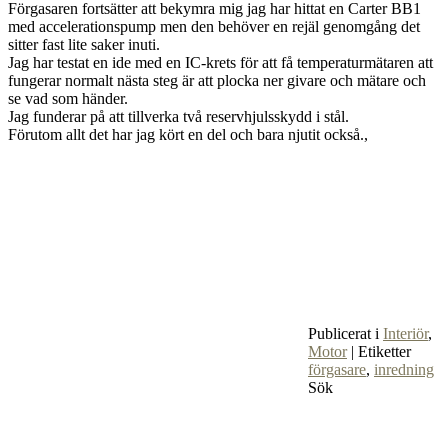
Förgasaren fortsätter att bekymra mig jag har hittat en Carter BB1
med accelerationspump men den behöver en rejäl genomgång det
sitter fast lite saker inuti.
Jag har testat en ide med en IC-krets för att få temperaturmätaren att
fungerar normalt nästa steg är att plocka ner givare och mätare och
se vad som händer.
Jag funderar på att tillverka två reservhjulsskydd i stål.
Förutom allt det har jag kört en del och bara njutit också.,
Publicerat i
Interiör
,
Motor
|
Etiketter
förgasare
,
inredning
Sök