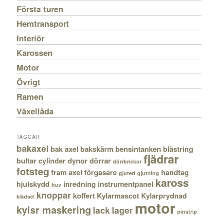
Första turen
Hemtransport
Interiör
Karossen
Motor
Övrigt
Ramen
Växellåda
TAGGAR
bakaxel
bak axel
bakskärm
bensintanken
blästring
fjädrar
bultar
cylinder
dynor
dörrar
dörrbrickor
fotsteg
fram axel
förgasare
handtag
gjuteri
gjutning
kaross
hjulskydd
inredning
instrumentpanel
huv
knoppar
koffert
Kylarmascot
Kylarprydnad
klädsel
motor
kylsr maskering
lack
lager
pinstrip