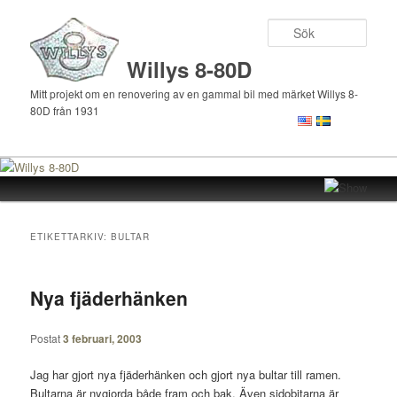
Sök
Willys 8-80D
Mitt projekt om en renovering av en gammal bil med märket Willys 8-
80D från 1931
Huvudmeny
Hoppa
Hoppa
till
till
ETIKETTARKIV:
BULTAR
huvudinnehåll
sekundärt
Nya fjäderhänken
innehåll
Postat
3 februari, 2003
Jag har gjort nya fjäderhänken och gjort nya bultar till ramen.
Bultarna är nygjorda både fram och bak. Även sidobitarna är