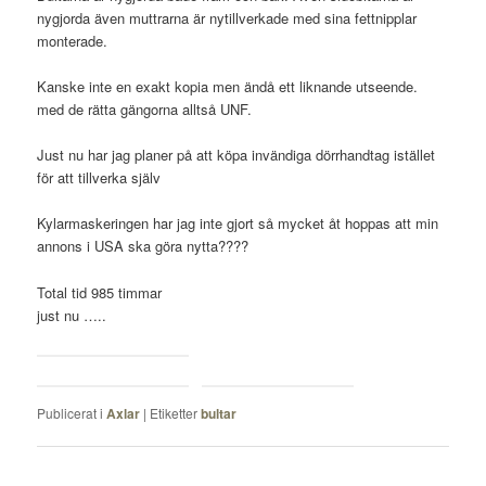
nygjorda även muttrarna är nytillverkade med sina fettnipplar
monterade.
Kanske inte en exakt kopia men ändå ett liknande utseende.
med de rätta gängorna alltså UNF.
Just nu har jag planer på att köpa invändiga dörrhandtag istället
för att tillverka själv
Kylarmaskeringen har jag inte gjort så mycket åt hoppas att min
annons i USA ska göra nytta????
Total tid 985 timmar
just nu …..
Publicerat i
Axlar
|
Etiketter
bultar