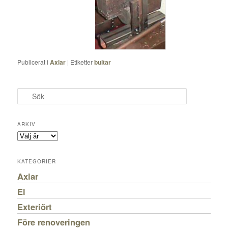
Publicerat i
Axlar
|
Etiketter
bultar
S
ö
k
ARKIV
KATEGORIER
Axlar
El
Exteriört
Före renoveringen