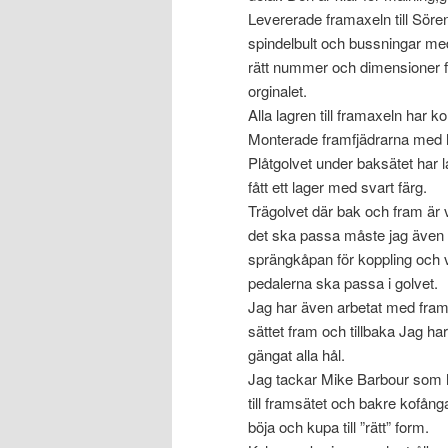
Levererade framaxeln till Söre
spindelbult och bussningar med
rätt nummer och dimensioner
orginalet.
Alla lagren till framaxeln har k
Monterade framfjädrarna med h
Plåtgolvet under baksätet har 
fått ett lager med svart färg.
Trägolvet där bak och fram är v
det ska passa måste jag även
sprängkåpan för koppling och v
pedalerna ska passa i golvet.
Jag har även arbetat med fr
sättet fram och tillbaka Jag har
gängat alla hål.
Jag tackar Mike Barbour som h
till framsätet och bakre kofånga
böja och kupa till ”rätt” form.