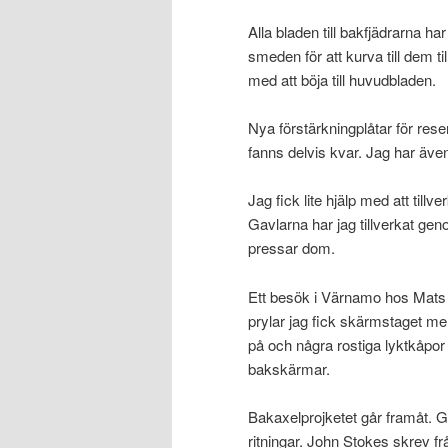
Alla bladen till bakfjädrarna har 
smeden för att kurva till dem ti
med att böja till huvudbladen.
Nya förstärkningplåtar för reser
fanns delvis kvar. Jag har även t
Jag fick lite hjälp med att tillv
Gavlarna har jag tillverkat gen
pressar dom.
Ett besök i Värnamo hos Mats h
prylar jag fick skärmstaget me
på och några rostiga lyktkåpo
bakskärmar.
Bakaxelprojketet går framåt. 
ritningar. John Stokes skrev f