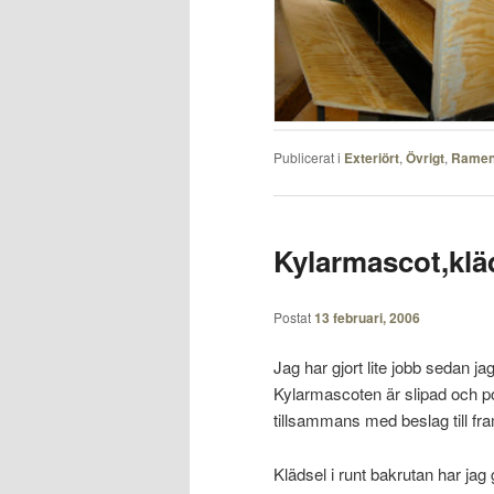
Publicerat i
Exteriört
,
Övrigt
,
Rame
Kylarmascot,kläd
Postat
13 februari, 2006
Jag har gjort lite jobb sedan ja
Kylarmascoten är slipad och po
tillsammans med beslag till fr
Klädsel i runt bakrutan har jag 