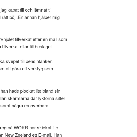
jag kapat till och lämnat till
ll rätt böj .En annan hjälper mig
vhjulet tillverkat efter en mall som
illverkat nitar till beslaget.
erka svepet till bensintanken.
om att göra ett verktyg som
an hade plockat lite bland sin
llan skärmarna där lyktorna sitter
r samt några renoverbara
Greg på WOKR har skickat lite
rån New Zeeland ett E-mail. Han