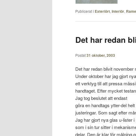
Publicerat i
Exteriört
,
Interiör
,
Rame
Det har redan bli
Postat
31 oktober, 2003
Det har redan blivit november n
Under oktober har jag gjort nya
ett verktyg till att pressa mäss
handtaget. Efter mycket testa
Jag tog beslutet att endast
göra en handtags ytter-del hel
justeringar. Som sagt efter må
Jag har gjort nya glas u-lister i 
som i sin tur sitter i mekanis
delar. Den är klar för målning,