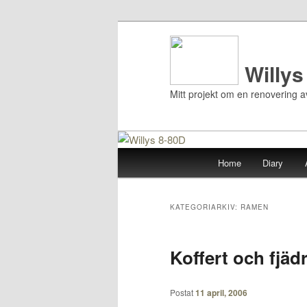
Willys
Mitt projekt om en renovering 
Huvudmeny
Home
Diary
Hoppa
Hoppa
till
till
KATEGORIARKIV:
RAMEN
huvudinnehåll
sekundärt
Koffert och fjäd
innehåll
Postat
11 april, 2006