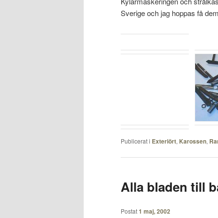
Kylarmaskeringen och strålkast
Sverige och jag hoppas få dem
Publicerat i
Exteriört
,
Karossen
,
Ra
Alla bladen till 
Postat
1 maj, 2002