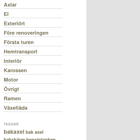
Axlar
El
Exteriört
Före renoveringen
Första turen
Hemtransport
Interiör
Karossen
Motor
Övrigt
Ramen
Växellåda
TAGGAR
bakaxel
bak axel
bakskärm
bensintanken