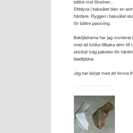
bättre mot fönstren .
Sittdyna i baksätet blev en aning
hårdare. Ryggen i baksätet sk
för bättre passning.
Bakfjädrarna har jag monterat ne
med att kröka tillbaka dem till 
skickat iväg paketen för härdnin
bladfjädrar.
Jag har börjat med att limma ih