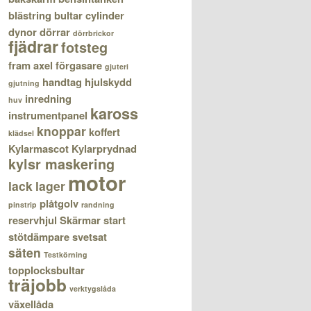
blästring
bultar
cylinder
dynor
dörrar
dörrbrickor
fjädrar
fotsteg
fram axel
förgasare
gjuteri
handtag
hjulskydd
gjutning
inredning
huv
kaross
instrumentpanel
knoppar
koffert
klädsel
Kylarmascot
Kylarprydnad
kylsr maskering
motor
lack
lager
plåtgolv
pinstrip
randning
reservhjul
Skärmar
start
stötdämpare
svetsat
säten
Testkörning
topplocksbultar
träjobb
verktygslåda
växellåda