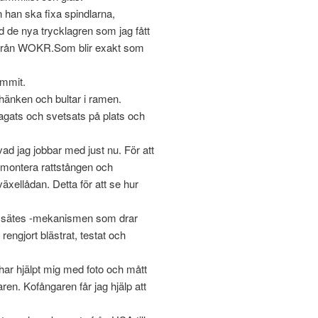
n han ska fixa spindlarna,
 de nya trycklagren som jag fått
 från WOKR.Som blir exakt som
ommit.
änken och bultar i ramen.
lagats och svetsats på plats och
ad jag jobbar med just nu. För att
 montera rattstången och
äxellådan. Detta för att se hur
amsätes -mekanismen som drar
 rengjort blästrat, testat och
ar hjälpt mig med foto och mått
ren. Kofångaren får jag hjälp att