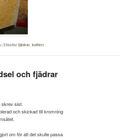
n
|
Etiketter
fjädrar
,
koffert
sel och fjädrar
g skrev sist.
lerad och skickad till kromning
amsätet.
gjort om för att det skulle passa