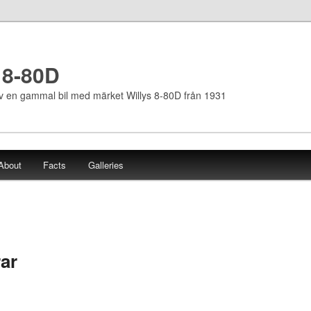
 8-80D
av en gammal bil med märket Willys 8-80D från 1931
About
Facts
Galleries
rar