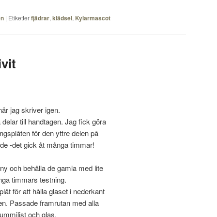
n
|
Etiketter
fjädrar
,
klädsel
,
Kylarmascot
vit
är jag skriver igen.
 delar till handtagen. Jag fick göra
ingsplåten för den yttre delen på
nde -det gick åt många timmar!
t ny och behålla de gamla med lite
nga timmars testning.
plåt för att hålla glaset i nederkant
men. Passade framrutan med alla
gummilist och glas.