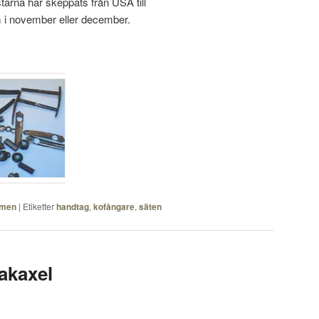
arna har skeppats från USA till
 i november eller december.
men
|
Etiketter
handtag
,
kofångare
,
säten
bakaxel