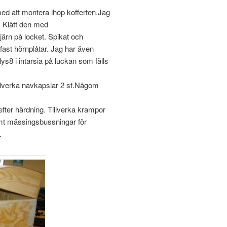
med att montera ihop kofferten.Jag
g. Klätt den med
ärn på locket. Spikat och
tt fast hörnplåtar. Jag har även
llys8 i intarsia på luckan som fälls
tillverka navkapslar 2 st.Någom
 efter härdning. Tillverka krampor
mt mässingsbussningar för
.