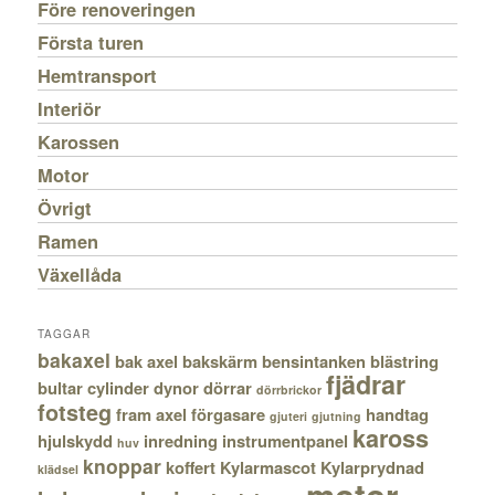
Före renoveringen
Första turen
Hemtransport
Interiör
Karossen
Motor
Övrigt
Ramen
Växellåda
TAGGAR
bakaxel
bak axel
bakskärm
bensintanken
blästring
fjädrar
bultar
cylinder
dynor
dörrar
dörrbrickor
fotsteg
fram axel
förgasare
handtag
gjuteri
gjutning
kaross
hjulskydd
inredning
instrumentpanel
huv
knoppar
koffert
Kylarmascot
Kylarprydnad
klädsel
motor