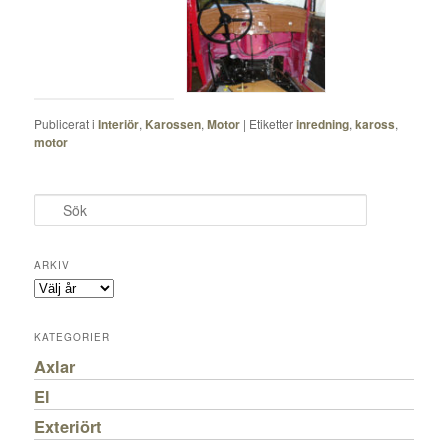
Publicerat i
Interiör
,
Karossen
,
Motor
|
Etiketter
inredning
,
kaross
,
motor
S
ö
k
ARKIV
KATEGORIER
Axlar
El
Exteriört