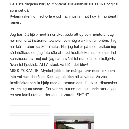
De sista dagarna har jag monterat alla elkablar allt så lika original
som det går.
Kylarmaskering med kylare och tätningslist mot huv är monterat i
ramen.
Jag har fått hjälp med innertaket både att sy och montera. Jag
har monterat instrumentpanelen och några av instrumenten. Jag
har kört motorn ca 30 minuter. När jag håller på med testkörning
så inträffade det jag inte räknat med frostbrickornas lossnar. Fel
konstruerat av mej och jag har använt fel material och troligtvis
även fel tjocklek. ALLA stack va blött det blev!
MISSLYCKANDE. Mycket jobb efter många turer med folk som
inte vet vad de säljer. Kom jag på idén att använda Volvos
frostbrickor och få hjälp med att svarva dem till exakt dimension
-vilken jag nu visste. Det var en lättnad när jag kunde starta igen
en sen kväll utan att det rann ut vatten! SKÖNT!