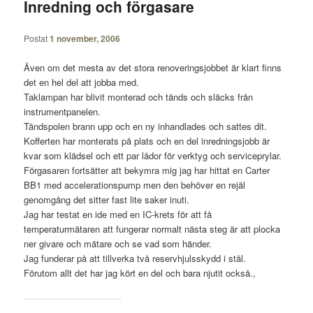
Inredning och förgasare
innehåll
Postat
1 november, 2006
Även om det mesta av det stora renoveringsjobbet är klart finns
det en hel del att jobba med.
Taklampan har blivit monterad och tänds och släcks från
instrumentpanelen.
Tändspolen brann upp och en ny inhandlades och sattes dit.
Kofferten har monterats på plats och en del inredningsjobb är
kvar som klädsel och ett par lådor för verktyg och serviceprylar.
Förgasaren fortsätter att bekymra mig jag har hittat en Carter
BB1 med accelerationspump men den behöver en rejäl
genomgång det sitter fast lite saker inuti.
Jag har testat en ide med en IC-krets för att få
temperaturmätaren att fungerar normalt nästa steg är att plocka
ner givare och mätare och se vad som händer.
Jag funderar på att tillverka två reservhjulsskydd i stål.
Förutom allt det har jag kört en del och bara njutit också.,