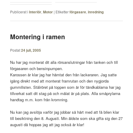
Publicerat i
Interiör
,
Motor
|
Etiketter
förgasare
,
inredning
Montering i ramen
Postat
24 juli, 2005
Nu har jag monterat dit alla rörsanslutningar från tanken och till
förgasaren och bensinpumpen.
Karossen är klar jag har hämtat den från lackeraren. Jag satte
igång direkt med att monterat framrutan och den nygjorda
gummilisten. Stålröret på toppen som är för tändkablarna har jag
tillverkat satt dit stag på och målat är på plats. Alla småprylarna
handtag m.m. kom från kromning.
Nu kan jag avslöja varför jag jobbar så hårt med att få bilen klar
till besiktning den 8. Augusti. Min äldste som ska gifta sig den 27
augusti då hoppas jag att jag också är klar!