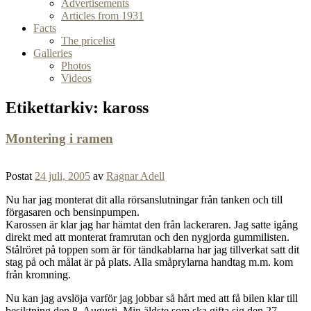
Advertisements
Articles from 1931
Facts
The pricelist
Galleries
Photos
Videos
Etikettarkiv:
kaross
Montering i ramen
Postat
24 juli, 2005
av
Ragnar Adell
Nu har jag monterat dit alla rörsanslutningar från tanken och till
förgasaren och bensinpumpen.
Karossen är klar jag har hämtat den från lackeraren. Jag satte igång
direkt med att monterat framrutan och den nygjorda gummilisten.
Stålröret på toppen som är för tändkablarna har jag tillverkat satt dit
stag på och målat är på plats. Alla småprylarna handtag m.m. kom
från kromning.
Nu kan jag avslöja varför jag jobbar så hårt med att få bilen klar till
besiktning den 8. Augusti. Min äldste som ska gifta sig den 27