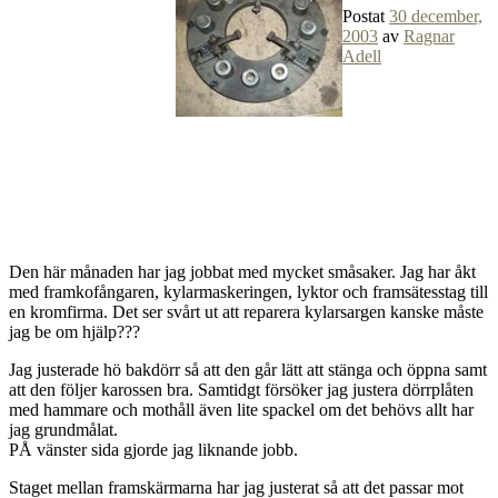
Postat
30 december,
2003
av
Ragnar
Adell
Den här månaden har jag jobbat med mycket småsaker. Jag har åkt
med framkofångaren, kylarmaskeringen, lyktor och framsätesstag till
en kromfirma. Det ser svårt ut att reparera kylarsargen kanske måste
jag be om hjälp???
Jag justerade hö bakdörr så att den går lätt att stänga och öppna samt
att den följer karossen bra. Samtidgt försöker jag justera dörrplåten
med hammare och mothåll även lite spackel om det behövs allt har
jag grundmålat.
PÅ vänster sida gjorde jag liknande jobb.
Staget mellan framskärmarna har jag justerat så att det passar mot