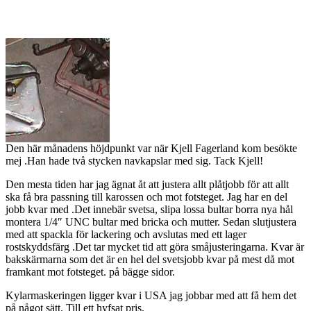
Den här månadens höjdpunkt var när Kjell Fagerland kom besökte
mej .Han hade två stycken navkapslar med sig. Tack Kjell!
Den mesta tiden har jag ägnat åt att justera allt plåtjobb för att allt
ska få bra passning till karossen och mot fotsteget. Jag har en del
jobb kvar med .Det innebär svetsa, slipa lossa bultar borra nya hål
montera 1/4″ UNC bultar med bricka och mutter. Sedan slutjustera
med att spackla för lackering och avslutas med ett lager
rostskyddsfärg .Det tar mycket tid att göra småjusteringarna. Kvar är
bakskärmarna som det är en hel del svetsjobb kvar på mest då mot
framkant mot fotsteget. på bägge sidor.
Kylarmaskeringen ligger kvar i USA jag jobbar med att få hem det
på något sätt. Till ett hyfsat pris.